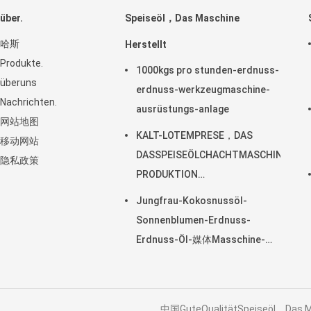
über.
Speiseöl，Das Maschine
哈斯
Herstellt
Produkte.
1000kgs pro stunden-erdnuss-
überuns
erdnuss-werkzeugmaschine-
Nachrichten.
ausrüstungs-anlage
网站地图
KALT-LOTEMPRESE，DAS
移动网站
DASSPEISEÖLCHACHTMASCHINEN-
隐私政策
PRODUKTION
vonAusrüstungsgegenständenKocht
Jungfrau-Kokosnussöl-
Sonnenblumen-Erdnuss-
Erdnuss-Öl-媒体Masschine-
Herstellung
中国GuteQualitätSpeiseöl，Das M