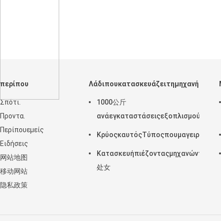
περίπου
Λάδιπουκατασκευάζειτημηχανή
Σπότι.
1000公斤
Προντα.
ανάεγκαταστάσειςεξοπλισμούμηχα
Περίπουεμείς
ΚρύοςκαυτόςΤύποςπουμαγειρεύειτ
Ειδήσεις
Κατασκευήπιέζονταςμηχανώνπετρελ
网站地图
处女
移动网站
隐私政策