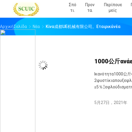
Σπό
Προν
Περίπουε
Τι.
Τα.
Μείς
ΑρχικήΣελίδα
Νέα
Κίνα成都UE机械有限公司。εταιρικάνέα
1000公斤ανάε
Ικανότητα1000公斤α
2φυστίκιαπουξεφ
≤5％Ξεφλούδισματη
5月27日，2021年