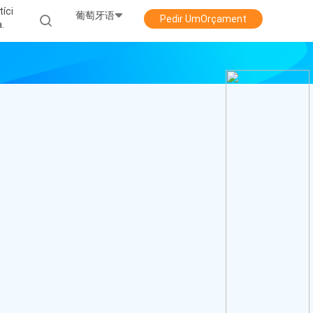
tíci
葡萄牙语
Pedir UmOrçament
A.