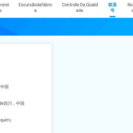
renó
Excursãodafábric
Controlle Da Qualid
联系
No
S.
A.
Ade.
号
，中国
nciade四川，中国
equim）