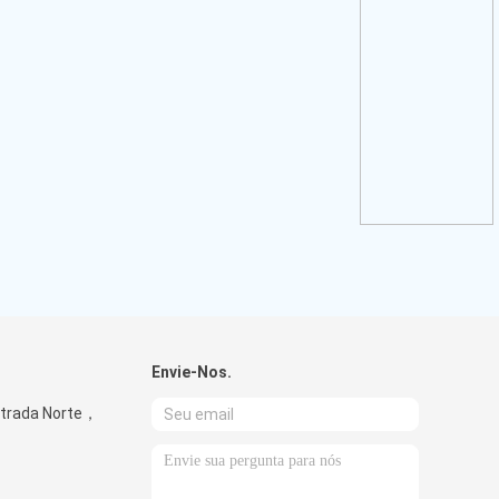
Envie-Nos.
lda
ada Norte，