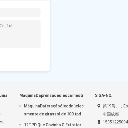
）86-153-5122-
balho）86-153-5122-
uina
MáquinaDaprensadeóleocomestível
SIGA-NO.
MáquinaDafersçãoóleodnúcleodapalmadamáquestíve
第19号。，Estr
e
smente de girassol de 100 tpd
中国成都
im
15351225004
12TPD Que Cozinha O Extrator