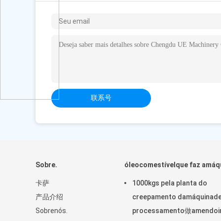
Telefone：86-28-8351-1812（Tempo de Trabalho
5004（of Tempo de TrabalhoNão）（Tempo de Tra
5004（o Tempo de TrabalhoNão）
传真：
Pessoa De Contato.
迈克尔杨先生
联系号
货物：销售经理
TELEECONE：15351225004
whatsapp：+86 18628092212
微信：+86 18628092212
电子邮件 ：
sales@scuic.com.
Sobre.
óleocomestívelque faz amáq
卡萨
1000kgs pela planta do
产品介绍
creepamento damáquinad
Sobrenós.
processamento做amendo