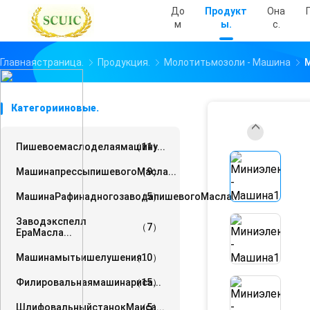
До
Продукт
Она
М
Ы.
С.
Главнаястраница.
Продукция.
Молотитьмозоли - Машина
Категорииновые.
Пишевоемаслоделаямашину...
（11）
МашинапрессыпишевогоМасла...
（9）
МашинаРафинадногозаводапишевогоМасла...
（5）
Заводэкспелл​​
（7）
ЕраМасла...
Машинамытьишелушения...
（10）
Филировальнаямашинариса...
（15）
ШлифовальныйстанокМаиса...
（5）