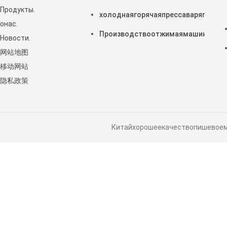
Продукты.
холоднаягорячаяпрессаваряпише
онас.
Производствоотжимаямашинымасл
Новости.
网站地图
移动网站
隐私政策
Китайхорошеекачествопишевое