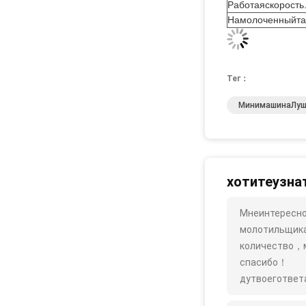
Работаяскорость
Намолоченныйта
Тег：
МинимашинаЛуш
хотитеузна
Мнеинтересн
молотильщик
количество，
спасибо！
дутвоеготве