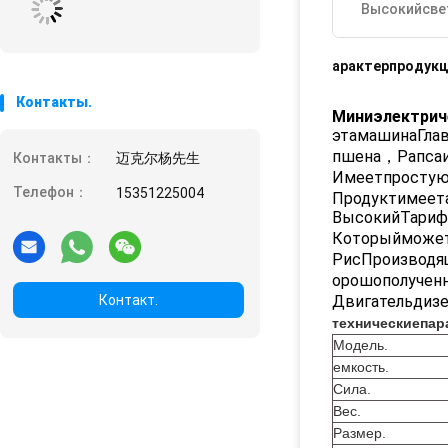
Высокийсв
арактерпродукц
Контакты.
Миниэлектри
этамашинаГл
пшена，Рапсаи
Контакты：
迈克尔杨先生
Имеетпростую
Телефон：
15351225004
Продуктимеета
ВысокийТариф
Которыйможет
РисПроизвод
орошополучен
Контакт.
Двигательдиз
техническиепар
Модель.
емкость.
Сила.
Вес.
Размер.