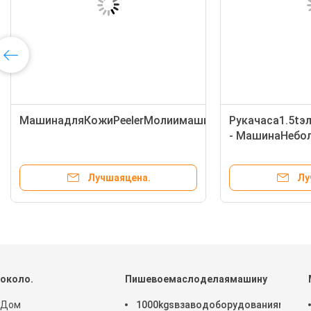
МашинадляКожиPeelerМолиимашинымолотильшика
Рукачаса1.5tэ
- МашинаНебо
Лучшаяцена.
Лу
около.
Пишевоемаслоделаямашину
Дом
1000kgsвзаводоборудованиямашин