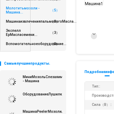
Молотитьмозоли -
（5）
Машина...
МашинаизвлеченияпальмовогоМасла...
（3）
Экспелл​​
（3）
ЕрМасласемени...
Вспомогательноеоборудование...
（3）
Самыелучшиепродукты.
Подробнаяинфо
МиниМозольСлезаяимолотя
- Машина
Тип::
ОборудованиеЛушилкиМозолиМаисачаса1.5T
Производст
Сила（В）::
МашинаPeelerМозолиЛушилкизерна