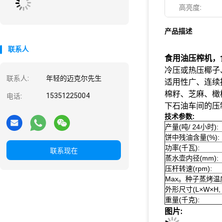
高亮度:
产品描述
联系人
食用油压榨机，
冷压或热压椰子
联系人:
年轻的迈克尔先生
适用性广、连续
棉籽、芝麻、橄
15351225004
电话:
下石油车间的压
技术参数:
产量(吨/ 24小时):
饼中残油含量(%):
功率(千瓦):
联系现在
蒸水壶内径(mm):
压杆转速(rpm):
Max。种子蒸烤温度
外形尺寸(L×W×H, 
重量(千克):
图片: