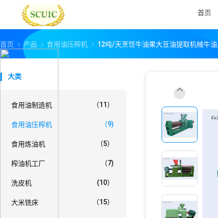
首页
首页
产品
食用油压榨机
12吨/天烹饪牛油果大豆油提取机械牛
大类
（11）
食用油制造机
（9)
食用油压榨机
（5）
食用炼油机
（7)
榨油机工厂
(10）
洗皮机
（15）
大米铣床