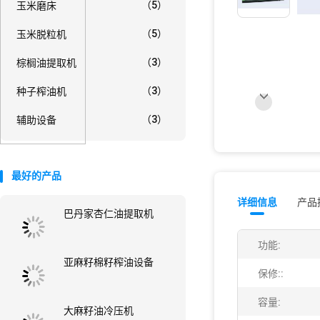
（5）
玉米磨床
（5）
玉米脱粒机
（3）
棕榈油提取机
（3）
种子榨油机
（3）
辅助设备
最好的产品
详细信息
产品
巴丹家杏仁油提取机
功能:
亚麻籽棉籽榨油设备
保修::
容量:
大麻籽油冷压机