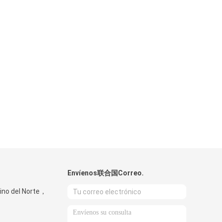
Envíenos联合国Correo.
o del Norte，
laMáquinade