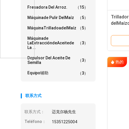
Fresadora Del Arroz.
（15）
Trillado
Máquinade Pulir DelMaíz
（5）
delMa
MáquinaTrilladoadelMaíz
（5）
Máquinade
LaExtraccióndeAceitede
（3）
La ...
Depulsor Del Aceite De
（3）
热的
Semilla
Equipo辅助
（3）
联系方式
联系方式：
迈克尔杨先生
Teléfono：
15351225004