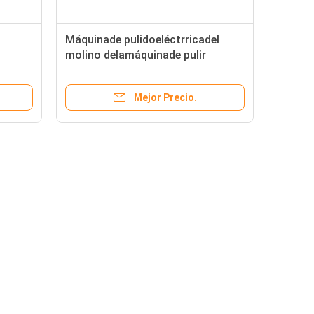
l
Máquinade pulidoeléctrricadel
molino delamáquinade pulir
delmaízdel trigo para el Hogar
Mejor Precio.