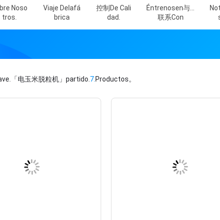
bre Noso
Viaje Delafá
控制de Cali
Éntrenosen与...
Not
Tros.
Brica
Dad.
联系Con
ave.
「电玉米脱粒机」
partido.
7.
Productos。