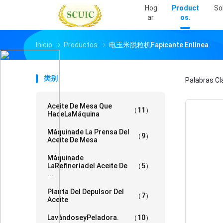
Hog
Product
So
Ar.
Os.
Inicio.
Productos.
电玉米脱粒机fapicante Enlínea
类别
Palabras Cl
Aceite De Mesa Que
（11）
HaceLaMáquina
Máquinade La Prensa Del
（9）
Aceite De Mesa
Máquinade
LaRefineríadel Aceite De
（5）
...
Planta Del Depulsor Del
（7）
Aceite
LavándoseyPeladora.
（10）