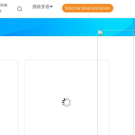
icia
西班牙语
Solicitar UnaCotización.
S.