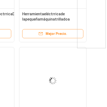
éctrricaDelMaízdeLaHora
Herramientaeléctrricade
lapequeñamáquinatrilladoa
delmaíz
Mejor Precio.