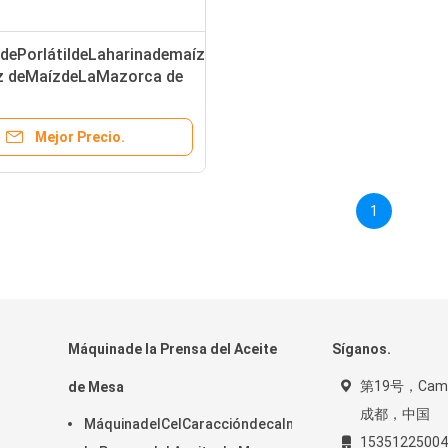
dePorlátildeLaharinademaízdelgrano
oz deMaízdeLaMazorca de
aEleéctrricade la
ora
Mejor Precio.
1
Máquinade la Prensa del Aceite
Síganos.
第19号，Camin
de Mesa
成都，中国
MáquinadelCelCaraccióndecalmadelCorazóndalmade
15351225004