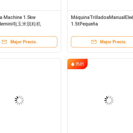
ra Machine 1.5kw
MáquinaTrilladoaManualEle
ízdemini电玉米脱粒机
1.5tPequeña
Mejor Precio.
Mejor Precio.
热的