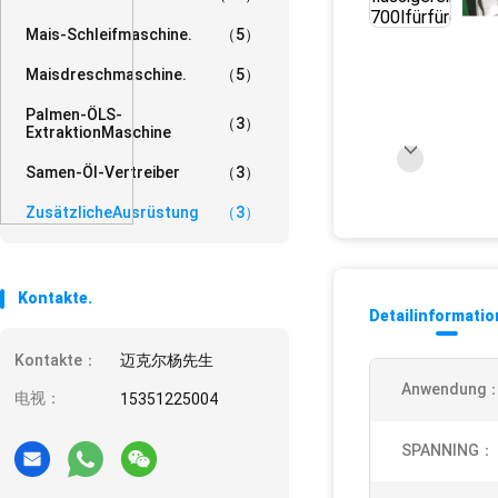
Mais-Schleifmaschine.
（5）
Maisdreschmaschine.
（5）
Palmen-ÖLS-
（3）
ExtraktionMaschine
Samen-Öl-Vertreiber
（3）
ZusätzlicheAusrüstung
（3）
Kontakte.
Detailinformati
Kontakte：
迈克尔杨先生
Anwendung
电视：
15351225004
SPANNING：