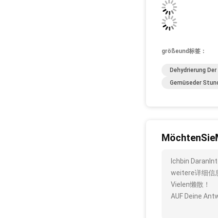
größeund标签：
Dehydrierung De
Gemüseder Stund
MöchtenSie
Ichbin DaranI
weitere详细信
Vielen懒散！
AUF Deine A