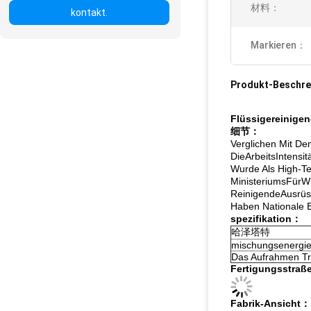
材料：
kontakt.
Markieren：
Produkt-Beschre
Flüssigereinige
细节：
Verglichen Mit De
DieArbeitsIntens
Wurde Als High-Te
MinisteriumsFürW
ReinigendeAusrü
Haben Nationale
spezifikation：
哈泽塔特
mischungsenergie
Das Aufrahmen Tri
Fertigungsstra
Fabrik-Ansicht：