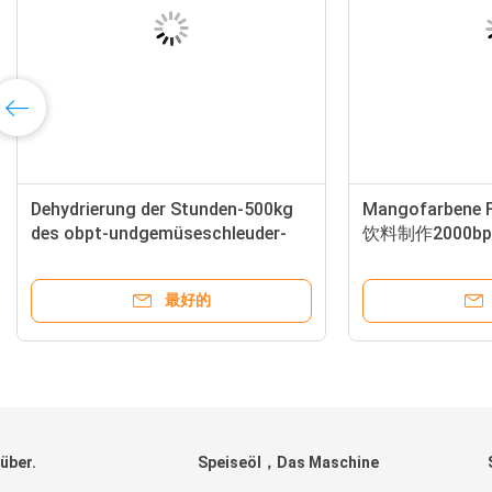
Dehydrierung der Stunden-500kg
Mangofarben
des obpt-undgemüseschleuder-
饮料制作2000bphy
automatischenrösters
最好的
über.
Speiseöl，Das Maschine