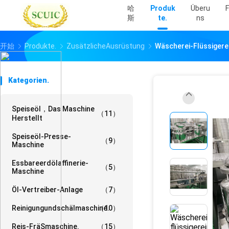
哈
Produk
Überu
F
斯
Te.
Ns
开始
Produkte.
ZusätzlicheAusrüstung
Wäscherei-Flüssiger
Kategorien.
Speiseöl，Das Maschine
（11）
Herstellt
Speiseöl-Presse-
（9）
Maschine
Essbareerdölaffinerie-
（5）
Maschine
Öl-Vertreiber-Anlage
（7）
Reinigungundschälmaschine.
（10）
Reis-Frä​​smaschine.
（15）