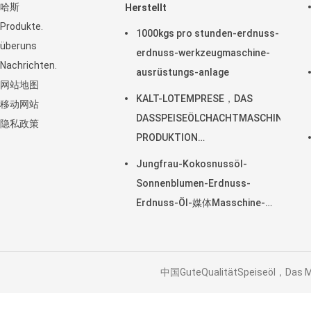
哈斯
Herstellt
Produkte.
1000kgs pro stunden-erdnuss-
überuns
erdnuss-werkzeugmaschine-
Nachrichten.
ausrüstungs-anlage
网站地图
KALT-LOTEMPRESE，DAS
移动网站
DASSPEISEÖLCHACHTMASCHINEN-
隐私政策
PRODUKTION
vonAusrüstungsgegenständenKocht
Jungfrau-Kokosnussöl-
Sonnenblumen-Erdnuss-
Erdnuss-Öl-媒体Masschine-
Herstellung
中国GuteQualitätSpeiseöl，Das M