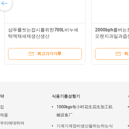
샴푸를씻는접시를위한700L비누세
2000bph를
탁액체세제생산생산
오렌지과일과즙
최고가가가草
최
약
식용기름성형기
집
1000kgs每小时花生花生加工机
제품
械设备厂
우리에대하여
기계기계장비생산을하는하는식