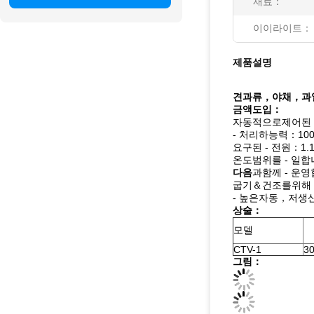
재료：
이이라이트：
제품설명
견과류，야채，과
금액도입：
자동적으로제어된 
- 처리하능력：100k
요구된 - 전원：1.1-5
온도범위를 - 일합
다음
과함께 - 
굽기＆건조를위해
- 높은자동，저
상술：
모델
CTV-1
30
그림：