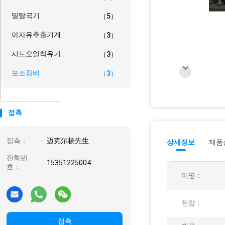
밀탈곡기
（5）
야자유추출기계
（3）
시드오일착유기
（3）
보조장비
（3）
접촉
접촉：
迈克尔杨先生
상세정보
제품
전화번
15351225004
호：
이명：
전압：
접촉