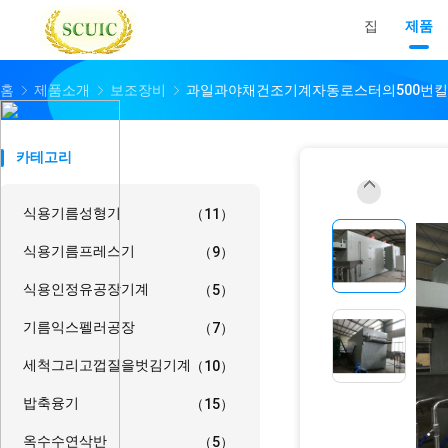
집
제품
홈
제품소개
보조장비
과일과야채건조기계자동로스터의500번
카테고리
식용기름성형기
（11）
식용기름프레스기
（9）
식용인정유공장기계
（5）
기름익스펠러공장
（7）
세척그리고껍질을벗김기계
（10）
밥축융기
（15）
옥수수연삭반
（5）