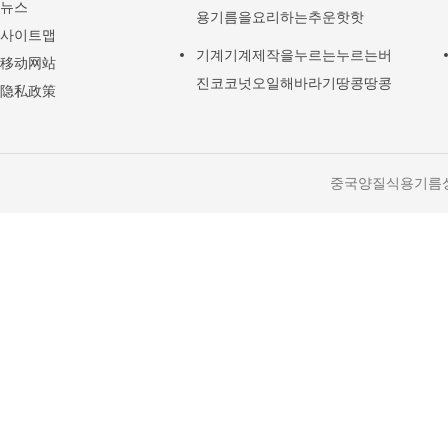
뉴스
용기름을요리하는추운핫핫
사이트맵
기계기계제작을누르는누르는버
移动网站
진코코넛오일해바라기땅콩땅콩
隐私政策
중국양질식용기름성형기