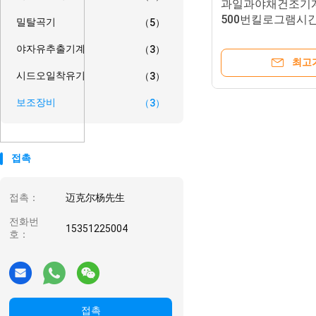
과일과야채건조기
500번킬로그램시
밀탈곡기
（5）
야자유추출기계
（3）
최고
시드오일착유기
（3）
보조장비
（3）
접촉
접촉：
迈克尔杨先生
전화번
15351225004
호：
접촉