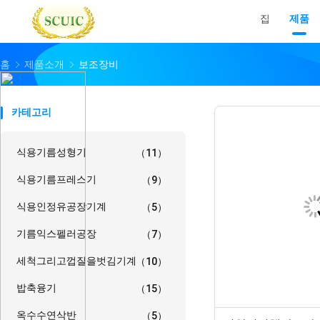
집
제품
홈
제품소개
보조장비
카테고리
식용기름성형기
（11）
식용기름프레스기
（9）
식용인정유공장기계
（5）
기름익스펠러공장
（7）
세척그리고껍질을벗김기계
（10）
밥축융기
（15）
옥수수연삭반
（5）