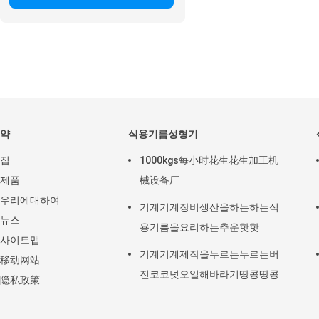
약
식용기름성형기
집
1000kgs每小时花生花生加工机
제품
械设备厂
우리에대하여
기계기계장비생산을하는하는식
뉴스
용기름을요리하는추운핫핫
사이트맵
기계기계제작을누르는누르는버
移动网站
진코코넛오일해바라기땅콩땅콩
隐私政策