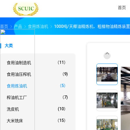
首页
首页
产品
食用炼油机
1000吨/天椰油精炼机、粗植物油精炼装置
大类
（11）
食用油制造机
（9)
食用油压榨机
（5）
食用炼油机
（7)
榨油机工厂
(10）
洗皮机
（15）
大米铣床