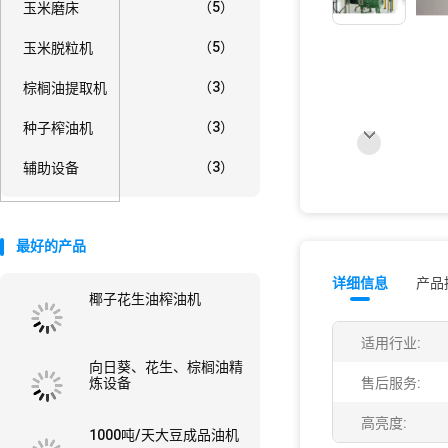
（5）
玉米磨床
（5）
玉米脱粒机
（3）
棕榈油提取机
（3）
种子榨油机
（3）
辅助设备
最好的产品
详细信息
产品
椰子花生油榨油机
适用行业:
向日葵、花生、棕榈油精
炼设备
售后服务:
高亮度:
1000吨/天大豆成品油机